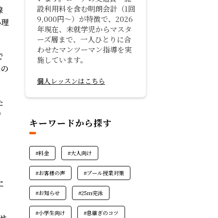
設利用料を含む明朗会計（1回
線
9,000円〜）が特徴で、2026
心理
年現在、未就学児からマスタ
ーズ層まで、一人ひとりに合
わせたマンツーマン指導を実
で
施しています。
我の
個人レッスンはこちら
た
で
キーワードから探す
#料金
#大人向け
#お客様の声
#プール授業対策
に
#お知らせ
#25m完泳
#小学生向け
#息継ぎのコツ
せ