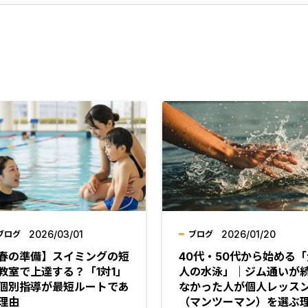
2026/03/01
2026/01/20
ブログ
ブログ
春の準備】スイミングの短
40代・50代から始める「
教室で上達する？「1対1」
人の水泳」｜ジム通いが
個別指導が最短ルートであ
なかった人が個人レッス
理由
（マンツーマン）を選ぶ