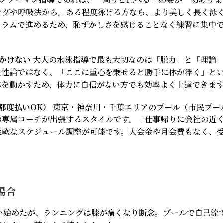
ングや呼吸法から。ある程度泳げる方なら、より美しく長く泳
ュラムで進めるため、恥ずかしさを感じることなく練習に集中
かけない
大人の水泳指導で最も大切なのは「脱力」と「理論
根性論ではなく、「ここに重心を乗せると勝手に体が浮く」と
体を動かすため、体力に自信がない方でも効率よく上達できま
都度払いOK）
東京・神奈川・千葉エリアのプール（市民プー
の専属コーチが出張するスタイルです。「仕事帰りに会社の近
柔軟なスケジュール調整が可能です。入会金や月会費もなく、
場合
い始めたが、ランニングは膝が痛くなり断念。プールで自己流