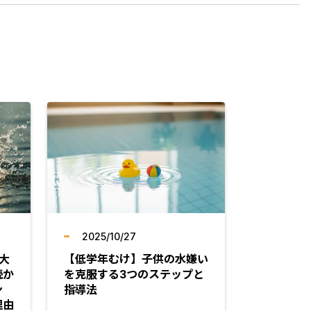
2025/10/27
大
【低学年むけ】子供の水嫌い
続か
を克服する3つのステップと
ン
指導法
理由