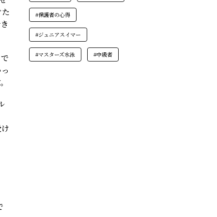
ぐた
#保護者の心得
でき
#ジュニアスイマー
#マスターズ水泳
#中級者
」で
いっ
す。
ル
く
受け
で