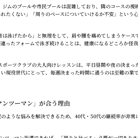
」
ジムのプールや市民プールは混雑しており、隣のコースの視
られたくない」「周りのペースについていけるか不安」という
昔は泳げたから」と無理をして、肩や腰を痛めてしまうケース
間違ったフォームで泳ぎ続けることは、健康になるどころか怪
スポーツクラブの大人向けレッスンは、平日昼間や夜の決まっ
しい現役世代にとって、毎週決まった時間に通うのは至難の業
「マンツーマン」が合う理由
のような悩みを解決できるため、40代・50代の継続率が非常
ンツーマン指導であれば、「周りと比べる」必要が一切ありま