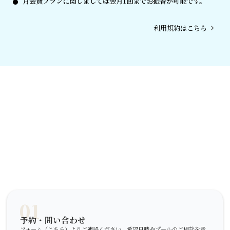
月会費プランに関しましては翌月1回までお振替が可能です。
lens
利用規約はこちら
chevron_right
01
予約・問い合わせ
フォーム（
こちら
）よりご連絡ください。希望日時やプールのご相談を承