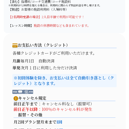
【含む】
指導料/コーチ交通費/コーチ施設料
※利用料が1,000円を超える場合は、利用料に関わらず別途料金を申し受けます。
【別途】
お客様の施設利用料（入場料等）
【2名同時受講の場合】
2人目半額で利用が可能です！
【レッスン時間】
施設の休憩時間なども含まれています。
お支払い方法（クレジット）
各種クレジットカードがご利用いただけます。
月謝
毎月1日 自動決済
単発
次月１日に利用した分だけ決済
※初回体験を除き、お支払いは全て自動引き落とし（ク
レジット）となります。
キャンセル規定
前日正午まで
：キャンセル料なし（振替可）
前日正午以降
：100％のキャンセル料が発生
振替・その他
月2回プラン
翌月末まで
1回