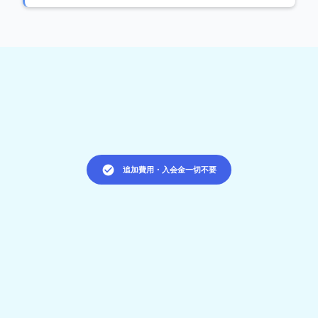
check_circle
追加費用・入会金一切不要
6,000
￥