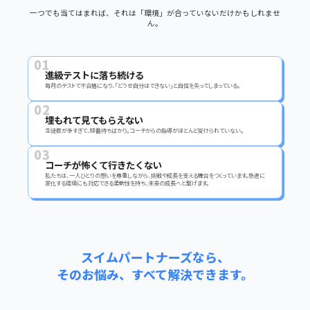
一つでも当てはまれば、それは「環境」が合っていないだけかもしれませ
ん。
01
進級テストに落ち続ける
毎月のテストで不合格になり、「どうせ自分はできない」と自信を失ってしまっている。
02
埋もれて見てもらえない
生徒数が多すぎて、順番待ちばかり。コーチからの指導がほとんど受けられていない。
03
コーチが怖くて行きたくない
私たちは、一人ひとりの想いを尊重しながら、挑戦や成長を支える舞台をつくっています。急速に
変化する環境にも対応できる柔軟性を持ち、未来の成長へと繋げます。
スイムパートナーズなら、
そのお悩み、すべて解決できます。