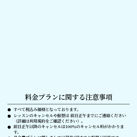
年会費
0円
0円
5,500円
1400円
コーチ交通費
0円
0円
※交通費を含み
ます
コーチ
交通費に含まれ
0円
0円
施設利用料
る
初回総額
34,000円
49,400円
40,700円
(月/4回の場合)
料金プランに関する注意事項
すべて税込み価格となっております。
lens
レッスンのキャンセルや振替は 前日正午までにご連絡ください
lens
（詳細は利用規約をご確認ください）。
前日正午以降のキャンセルは100％のキャンセル料がかかりま
lens
す。