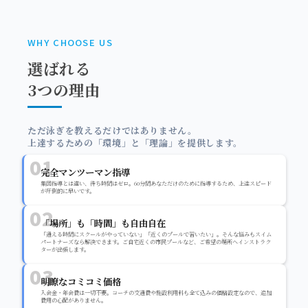
WHY CHOOSE US
選ばれる
3つの理由
ただ泳ぎを教えるだけではありません。
上達するための「環境」と「理論」を提供します。
01
完全マンツーマン指導
集団指導とは違い、待ち時間はゼロ。60分間あなただけのために指導するため、上達スピード
が圧倒的に早いです。
02
「場所」も「時間」も自由自在
「通える時間にスクールがやっていない」「近くのプールで習いたい」。そんな悩みもスイム
パートナーズなら解決できます。ご自宅近くの市民プールなど、ご希望の場所へインストラク
ターが出張します。
03
明瞭なコミコミ価格
入会金・年会費は一切不要。コーチの交通費や施設利用料も全て込みの価格設定なので、追加
費用の心配がありません。